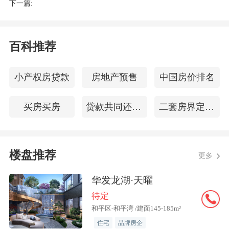
下一篇:
相当于本月3个月期买断式逆回购等量续
作。本月还有3000亿6个月期买断式逆回
购到期，预计央行9月还会开展一次6个月
百科推荐
期买断式操作，而且不排除加量续作的可
能。”王青表示。
小产权房贷款
房地产预售
中国房价排名
常熟农商行研究员王德发对财联社记者表
买房买房
贷款共同还款人
二套房界定标准
示，预计9月份流动性整体仍然保持充
裕，资金价格保持性对平稳。“一是信贷
楼盘推荐
需求仍然偏弱，债券市场也处于比较纠结
更多
的状态，从资金运用方面来看，并无大规
华发龙湖·天曜
模运用的去处；二是人民币兑美元的汇率
待定
在7.10~7.15之间波动，比较强势，整体对
和平区-和平湾 /建面145-185m²
于出口可能会有影响。”
住宅
品牌房企