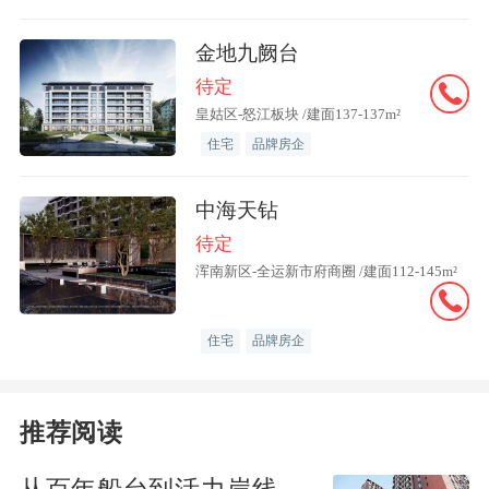
中信证券首席经济学家明明预测，参考部
金地九阙台
分省市公布的地方债发行计划以及国债发
待定
皇姑区-怒江板块 /建面137-137m²
行规律，预计9月政府债整体净融资约1.1
住宅
品牌房企
万亿元。此外，参考历史经验，9月财政
往往“收小于支”，财政支出会对资金面带
中海天钻
来一定的压力，考虑到减税降费以及财政
待定
加大支出的背景，预计收支差额在-20000
浑南新区-全运新市府商圈 /建面112-145m²
亿左右。
住宅
品牌房企
除了中长期流动性到期、政府债发行等因
素外，非季节性因素也需要关注。王青还
推荐阅读
补充，近期，居民存款“搬家”现象较为明
显，也会在一定程度上带来资金面收紧效