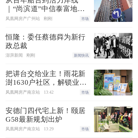
从百年船台到活力岸线
应。由此，着眼于应对流动性收紧态势，
｜“尚滨道”中信泰富地产
预计9月央行会延续此前3个月的买断式逆
致臻系首秀广州&广州滨
凤凰网房产广州站
刚刚
市场
回购加量续作模式。
江天地商业愿景发布，共
筑水岸新封面
恒隆：委任蔡德粦为新行
王德发指出，股票市场仍然需要货币政策
政总裁
给予呵护。“人民银行公布的月度金融数
澎湃新闻
刚刚
新闻快讯
据来看，7月居民存款数据同比多降7800
亿，非银存款同比多增1.39万亿，因此，
把讲台交给业主！雨花新
7月份存款搬家就已经开始了，但是从近
澍1630户社区，解锁业主
自治社群新样本
两个月银行间市场流动性来看，整体影响
凤凰网房产南京站
13:42
市场
相对有限。”
安德门四代宅上新！颐居
G58最新规划出炉
一位债券交易员对财联社记者表示，从历
凤凰网房产南京站
13:29
市场
史来看9月向来为债市压力月，主要原因