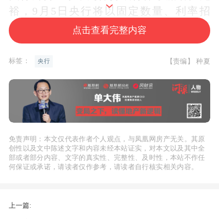
裕，9月5日央行将以固定数量、利率招
标、多重价位中标方式开展10000亿元买
点击查看完整内容
断式逆回购操作，期限为3个月（91
天）。Wind数据显示，本周央行公开市场
标签：
【责编】 种夏
央行
将有22731亿元逆回购到期，且今日还有1
0000亿元3个月期买断式逆回购到期。
对于央行月初操作背后的原因，东方金诚
首席宏观分析师王青对财联社记者表示，
免责声明：本文仅代表作者个人观点，与凤凰网房产无关。其原
创性以及文中陈述文字和内容未经本站证实，对本文以及其中全
9月政府债券会继续处于发行高峰期，同
部或者部分内容、文字的真实性、完整性、及时性，本站不作任
时当月商业银行同业存单到期量达3.5万
何保证或承诺，请读者仅作参考，请读者自行核实相关内容。
亿，为年内次高水平。
上一篇:
“央行开展10000亿元买断式逆回购操作，