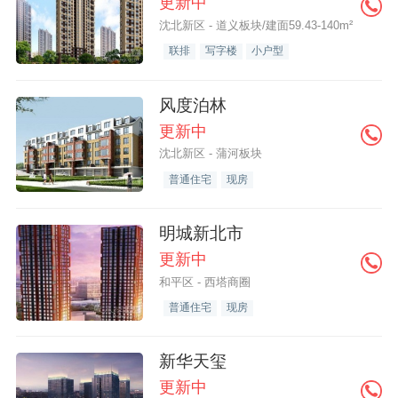
更新中
沈北新区 - 道义板块/建面59.43-140m²
联排
写字楼
小户型
风度泊林
更新中
沈北新区 - 蒲河板块
普通住宅
现房
明城新北市
更新中
和平区 - 西塔商圈
普通住宅
现房
新华天玺
更新中