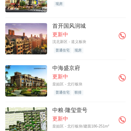
现房
首开国风润城
更新中
沈北新区 - 道义板块
普通住宅
现房
中海盛京府
更新中
皇姑区 - 北行板块
普通住宅
联排
中粮·隆玺壹号
更新中
皇姑区 - 北行板块/建面186-251m²