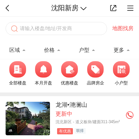
沈阳新房
地图找房
区域
价格
户型
更多
全部楼盘
本月开盘
优惠楼盘
品牌房企
小户型
龙湖•滟澜山
更新中
沈北新区 - 道义板块/建面311-345m²
联排
有优惠