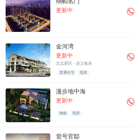
纳帕名门
更新中
金河湾
更新中
沈北新区 - 道义板块
普通住宅
现房
漫步地中海
更新中
独栋
现房
壹号官邸