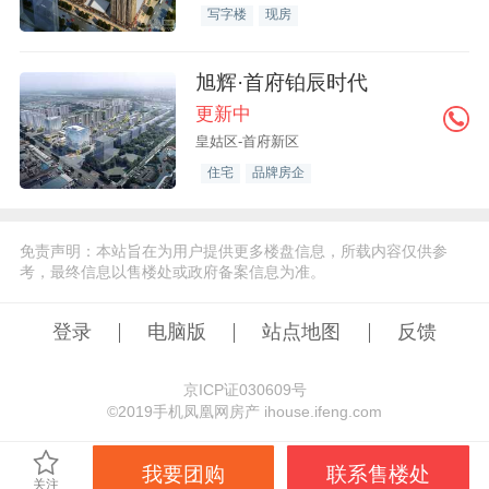
写字楼
现房
旭辉·首府铂辰时代
更新中
皇姑区-首府新区
住宅
品牌房企
免责声明：本站旨在为用户提供更多楼盘信息，所载内容仅供参
考，最终信息以售楼处或政府备案信息为准。
登录
电脑版
站点地图
反馈
京ICP证030609号
©️2019手机凤凰网房产 ihouse.ifeng.com
我要团购
联系售楼处
关注