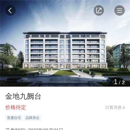
1
/
2
金地九阙台
价格待定
计算月供
普通住宅
品牌房企